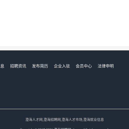
信息
招聘资讯
发布简历
企业入驻
会员中心
法律申明
们
澄海人才网,澄海招聘网,澄海人才市场,澄海就业信息