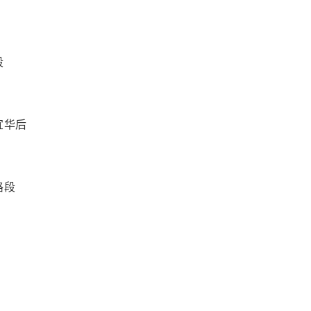
段
宜华后
路段