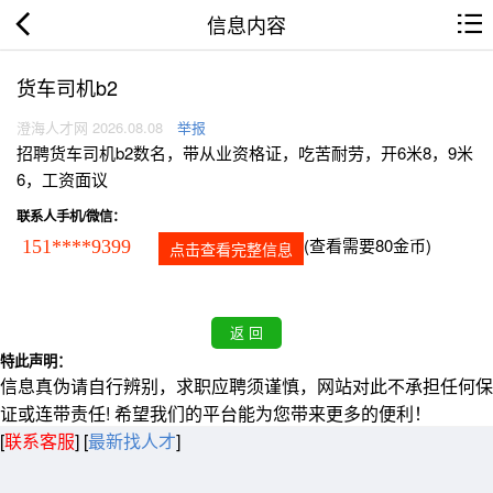
信息内容
货车司机b2
澄海人才网 2026.08.08
举报
招聘货车司机b2数名，带从业资格证，吃苦耐劳，开6米8，9米
6，工资面议
联系人手机/微信：
(查看需要80金币)
151****9399
点击查看完整信息
特此声明：
信息真伪请自行辨别，求职应聘须谨慎，网站对此不承担任何保
证或连带责任! 希望我们的平台能为您带来更多的便利！
[
联系客服
]
[
最新找人才
]