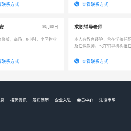
务咨询等业务。欲求兼职会计工
勤快的四五十，每天挣零花钱
看联系方式
查看联系方式
安
08月08日
求职辅导老师
售楼部，商场，8小时，小区物业
本人有教育经验，曾在学校任
及任课教师，也在辅导机构担
师，求周一至周五辅导老师的
看联系方式
查看联系方式
信息
招聘资讯
发布简历
企业入驻
会员中心
法律申明
们