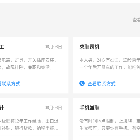
查
工
08月08日
求职司机
修电路，灯具，开关插座安装，
本人男，24岁有c1证，驾龄两
修，故障排除，兼职和零活。
一个年后开货车的工作，能吃
加班。
看联系方式
查看联系方式
计
08月08日
手机兼职
中级职称12年工作经验，出口退
没有时间地点限制，上班族，
府补贴、银行贷款、纳税申报、
生党都可，只要你有手机，有
公司策划，设建新账，理乱账业
间，一单一结，一天二三十不