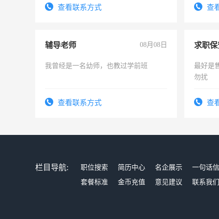
号同微信
务，财
查看联系方式
查
作
辅导老师
08月08日
求职保
我曾经是一名幼师，也教过学前班
最好是
勿扰
查看联系方式
查
栏目导航:
职位搜索
简历中心
名企展示
一句话
套餐标准
金币充值
意见建议
联系我