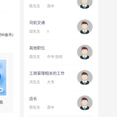
陈先生
·
高中
司机交通
邱先生
·
0
80金币)
其他职位
周先生
·
中专/技校
工商管理相关的工作
洪先生
·
大专
店长
息
邢先生
·
高中