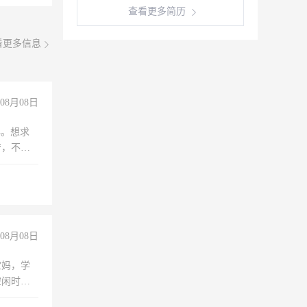
查看更多简历
看更多信息
08月08日
年。想求
苦，不怕
08月08日
宝妈，学
空闲时
成问题，