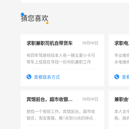
猜您喜欢
求职兼职司机自带货车
08月08日
求职电
有四年驾驶经验本人有一辆五菱小卡可
专业维
带车上班现在寻找一份司机兼职工作
水电维
查看联系方式
查
宾馆前台，超市收银员，淘宝客服
08月08日
兼职会
想找一个夜班工作，宾馆前台，超市收
本人女
银员，淘宝客服，晚7点到10点的钟点
税、政
工，麻烦看到的老板加我微信聊，手机
为各类