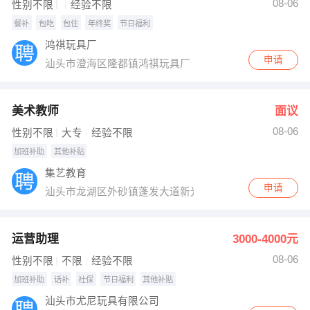
08-06
性别不限
经验不限
餐补
包吃
包住
年终奖
节日福利
鸿祺玩具厂
申请
汕头市澄海区隆都镇鸿祺玩具厂
美术教师
面议
08-06
性别不限
大专
经验不限
加班补助
其他补贴
集艺教育
申请
汕头市龙湖区外砂镇蓬发大道新光大厦
运营助理
3000-4000元
08-06
性别不限
不限
经验不限
加班补助
话补
社保
节日福利
其他补贴
汕头市尤尼玩具有限公司