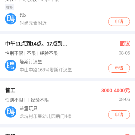
餐补
越x
申请
时尚元素附近
中午11点到14点、17点到2点
面议
08-06
性别不限
不限
经验不限
塔斯汀汉堡
申请
中山中路168号塔斯汀汉堡
普工
3000-4000元
08-06
性别不限
经验不限
益童玩具
申请
龙坑村乐星幼儿园后门4楼