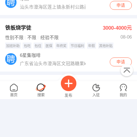
申请
汕头市澄海区莲上镇永新村公路西
铁板烧学徒
3000-4000元
08-06
性别不限
不限
经验不限
加班补助
包吃
包住
医保
年终奖
节日福利
年假
其他补贴
6星集咖啡
申请
广东省汕头市澄海区文冠路糖果ktv旁边
午膳站老师
2000-3000元
08-06
女性
高中
经验不限
首页
搜索
入驻
我的
发布
童真午膳站
申请
个体户
老师
电商客服打包
面议