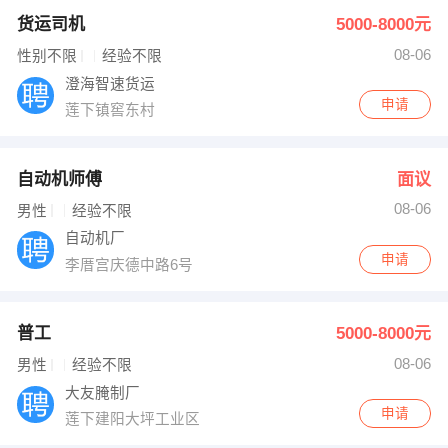
货运司机
5000-8000元
出纳
保险
08-06
性别不限
经验不限
编辑
法律
澄海智速货运
申请
莲下镇窖东村
保洁
贸易采购
跟单
理财顾问
自动机师傅
面议
08-06
男性
经验不限
其他职位
自动机厂
申请
李厝宫庆德中路6号
普工
5000-8000元
08-06
男性
经验不限
大友腌制厂
申请
莲下建阳大坪工业区