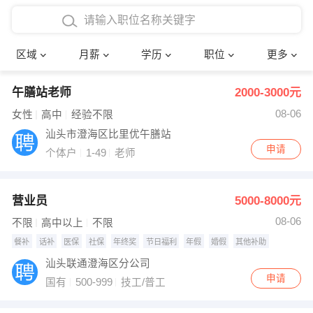
4000-5000元
本科
行政后勤
建筑装潢
确定
区域
月薪
学历
职位
更多
5000-8000元
硕士
销售岗位
教师
午膳站老师
2000-3000元
8000-12000元
博士
文员
护士
08-06
女性
高中
经验不限
12000-20000元
财务会计
传单派发
汕头市澄海区比里优午膳站
申请
个体户
1-49
老师
其他
超市零售
促销导购
网络IT
保健按摩
营业员
5000-8000元
08-06
不限
高中以上
不限
快递员
前台接待
餐补
话补
医保
社保
年终奖
节日福利
年假
婚假
其他补助
收银员
技术员/工程师
汕头联通澄海区分公司
申请
国有
500-999
技工/普工
水电/机修
部门经理