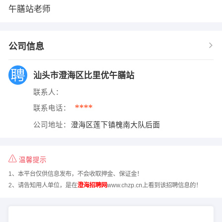
午膳站老师
公司信息
汕头市澄海区比里优午膳站
联系人：
****
联系电话：
公司地址：
澄海区莲下镇槐南大队后面
温馨提示
1、本平台仅供信息发布，不会收取押金、保证金！
2、请告知用人单位，是在
澄海招聘网
www.chzp.cn上看到该招聘信息的！